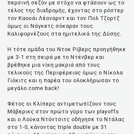
περσινή σεζόν με στόχο να φτάσουν ως το
τέλος της διαδρομής, έχοντας στο ρόστερ
τον Καουάι Λέοναρντ και τον Πολ Τζορτζ
όμως οι Νάγκετς σόκαραν τους
Καλιφορνέζους στα ημιτελικά της Δύσης.
Η τότε ομάδα του Ντοκ Ρίβερς προηγήθηκε
με 3-1 στη σειρά με το Ντένβερ και
βρέθηκε μια νίκη μακριά από τους
τελικούς της Περιφέρειας όμως ο Νίκολα
Γιόκιτς και η παρέα του ολοκλήρωσαν το
μεγάλο come back!
Φέτος οι Κλίπερς αντιμετωπίζουν τους
Μάβερικς στον πρώτο γύρο των playoffs
και ο Λούκα Ντόντσιτς οδήγησε το Ντάλας
στο 1-0, κάνοντας triple double με 31