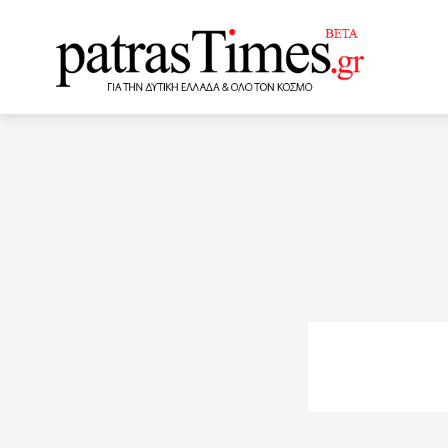
www.patrastimes.gr
09:00
Συνεχίζονται σήμερα
από 25/05 έως 30/05
πρώτη δόση δεν θα έχει π
08:20
Ποιες επιχειρήσεις
της Pfizer
07:22
As
επιλογή και εξέλιξη των 
07:00
ΟΑΕΔ: Το επίδομα γ
τον όμιλό του