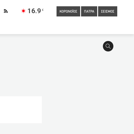
16.9
C
ΚΟΡΩΝΟΪΟΣ
ΠΑΤΡΑ
ΣΕΙΣΜΟΣ
Self-test: Υποχρεωτικό για όλο το Δημόσιο – Ποιες οι αλλαγές
es – Τι αλλάζει
08:30
Eμβόλιο: Όποιος έχει κάνει την
4χρονη γυναίκα στην Ηλεία που είχε κάνει το AstraZeneca
ωστό φάρμακο για αυτοάνοσα μειώνει την απόκριση στο εμβόλιο
ινδυνεύουν περισσότερο
07:20
Δημόσιο: Αλλαγές στην
την εκπαίδευση: Τριπλή αξιολόγηση με έξτρα μπόνους
 θα εξετάσει την πιθανότητα ποινικής δίωξης στον Τραμπ και