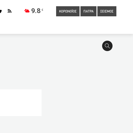
9.8
C
ΚΟΡΩΝΟΪΟΣ
ΠΑΤΡΑ
ΣΕΙΣΜΟΣ
ατομμύριο ερευνητές έχουν κάνει δημοσιεύσεις μέσα σε 14
ωλοακαρνανία
21:40
Πλησιάζει η ώρα των εξηγήσεων για
 της χώρας στην Κροατία
20:40
Ιερόσυλοι βεβήλωσαν
υργών της ζήτησε δικαστής στη Βολιβία
19:50
Πέθανε ο
τη Θεσσαλονίκη
19:00
Θεοχάρης: Ορόσημο η 14η Μαΐου για
λάδα οι εμβολιασμοί με AstraZeneca
18:28
Αναστέλλονται