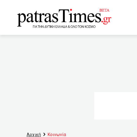
www.patrastimes.gr
22:20
Έφοδος στο σπίτι δ
μήνες
21:55
Που εν
τον Πέτρο Φιλιππίδη
εκκλησία στην Λιβαδειά
Χάρης Παρίσης-Θλίψη στη
το άνοιγμα του τουρισμού
οι εμβολιασμοί με AstraZe
Αρχική
Κοινωνία