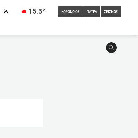
15.3
C
ΚΟΡΩΝΟΪΟΣ
ΠΑΤΡΑ
ΣΕΙΣΜΟΣ
17:00
«Εξοικονομώ – Αυτονομώ»: Νέο σχέδιο τεσσάρων
ατίες στη διαδήλωση ενάντια στα μέτρα
16:00
«Πράσινο»
:48
Πάτρα: Θλίψη στην Πάτρα για τον θάνατο βρέφους 7
ανάσταση του ’21)pic)
15:40
Αυξήσεις μισθών από το 2022:
ονομική ενίσχυση σε θέατρα και μουσικές σκηνές
Lockdown: Δισταγμός για άνοιγμα του λιανεμπορίου – Οι σκέψεις
α
14:00
Μετακίνηση εκτός νομού: Αυτοί είναι οι έξι λόγοι