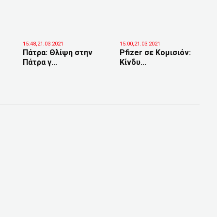
15:48,21.03.2021
15:00,21.03.2021
Πάτρα: Θλίψη στην
Pfizer σε Κομισιόν:
Πάτρα γ...
Κίνδυ...