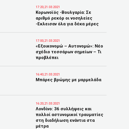
17:20,21.03.2021
Κορωνοϊός -Βουλγαρία: Σε
αριθμό ρεκόρ οι νοσηλείες
-Εκλεισαν όλα για δέκα μέρες
17:00,21.03.2021
«Εξοικονομώ – Αυτονομώ»: Νέο
σχέδιο τεσσάρων σημείων – Τι
προβλέπει
16:40,21.03.2021
Μπάρες βρώμης με μαρμελάδα
16:20,21.03.2021
Λονδίνο: 36 συλλήψεις και
πολλοί αστυνομικοί τραυματίες
στη διαδήλωση ενάντια στα
μέτρα