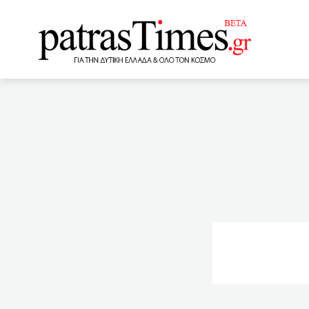
www.patrastimes.gr
17:20
Κορωνοϊός -Βουλγαρ
σημείων – Τι προβλέπει
για την επανεκκίνηση του
μηνών
15:46
Πάτρα
Ποιοι εργαζόμενοι θα πά
14:40
Συντάξεις Απριλίου:
για εστίαση
14:20
(ΦΕΚ)