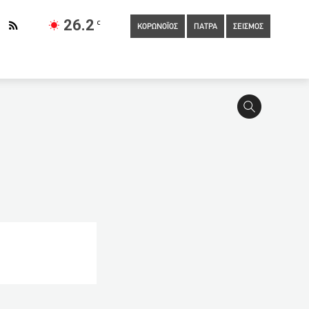
26.2
C
ΚΟΡΩΝΟΪΟΣ
ΠΑΤΡΑ
ΣΕΙΣΜΟΣ
0
900 τσάντες ανακύκλωσης και πρόγραμμα ευαισθητοποίησης
ος για τη δολοφονία της συζύγου του
10:40
Πανελλαδικές
Πάτρα υποψήφια των Πανελληνίων εξετάσεων
(ΦΩΤΟ)
10:20
Ώρα Πατρών: Ανοικτή εκδήλωση στις 23/6
ύζυγο της Καρολάιν στην Αλόννησο
09:40
Γώγος: Πρέπει να
από την 1η στιγμή ότι ο σύζυγος είναι ο δολοφόνος
IDEO)
09:00
Σε πλατεία Ελευθερίας και Επιμελητήριο