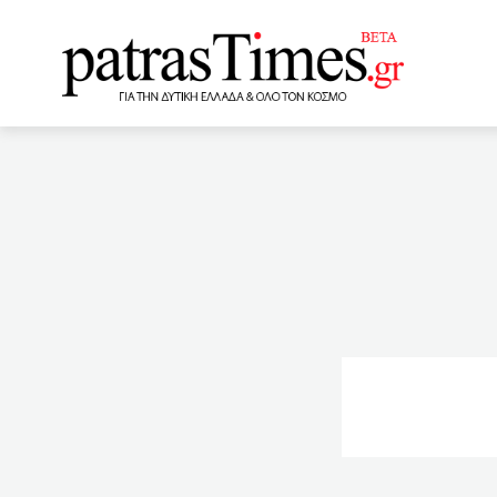
www.patrastimes.gr
11:20
Ανοιξε ο εμβολιασμό
στην Πάτρα (ΦΩΤΟ)
ΓΕΛ: Τα θέματα σε Κοινων
10:30
Οργισμένο ξέσπασμα
στο Θεατράκι της Μαρίνας
εμβολιαστούμε γρήγορα κ
09:20
Παγώνη: Αν δεν χτί
Αχαΐας σήμερα τα δωρεάν r