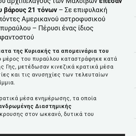
του αρχιπελάγους των Μαλδιβών
έπεσαν
υ βάρους 21 τόνων
– Σε επιφυλακή
Σπόντες Αμερικανού αστροφυσικού
πυραύλου – Πέρυσι ένας ίδιος
εφαντοστού
ατα της Κυριακής τα απομεινάρια του
ο μέρος του πυραύλου καταστράφηκε κατά
ς Γης, μετέδωσαν κινεζικά κρατικά μέσα
ίες και τις ανυσηχίες των τελευταίων
ίμμια.
ρατικά μέσα ενημέρωσης, τα οποία
πανδρωμένης Διαστημικής
κρουσης στον ωκεανό, δυτικά του