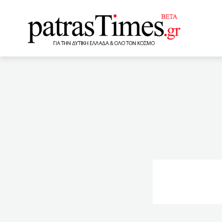
www.patrastimes.gr
11:35
Kινεζικός πύραυλος:
Ελλάδα – Πέρασε από Κέρ
γυμναστηρίων από τις 17 
Καρβέλης
10:35
18
παιδιών μας
10:00
κομμωτήρια σήμερα – Το 
κορονοϊού οι φτωχές χώρ
επιχειρηματία