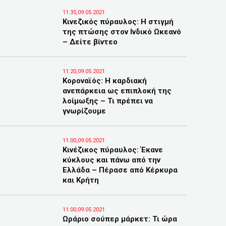
11:35,09.05.2021
Kινεζικός πύραυλος: Η στιγμή
της πτώσης στον Ινδικό Ωκεανό
– Δείτε βίντεο
11:20,09.05.2021
Κοροναϊός: Η καρδιακή
ανεπάρκεια ως επιπλοκή της
λοίμωξης – Τι πρέπει να
γνωρίζουμε
11:00,09.05.2021
Κινέζικος πύραυλος: Έκανε
κύκλους και πάνω από την
Ελλάδα – Πέρασε από Κέρκυρα
και Κρήτη
11:00,09.05.2021
Ωράριο σούπερ μάρκετ: Τι ώρα