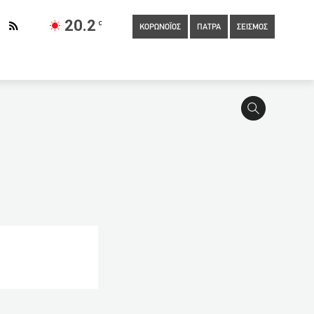
20.2
C
ΚΟΡΩΝΟΪΟΣ
ΠΑΤΡΑ
ΣΕΙΣΜΟΣ
11:00
Κινέζικος πύραυλος: Έκανε κύκλους και πάνω από την
 ανοιχτά σήμερα καταστήματα, κομμωτήρια
10:40
Άνοιγμα
ο μετά το “τσουνάμι” κρουσμάτων ο διοικητής της 6ης ΥΠΕ Γ.
10:20
Κοροναϊός: Η «κληρονομιά» της πανδημίας στις ζωές των
α την τηλεργασία
09:40
Ανοιχτά τα καταστήματα και
ση θερμοκρασίας και βοριάδες
09:00
Σε αναμονή εμβολίων
νιστικά στοιχεία για το συμβόλαιο θανάτου με θύμα