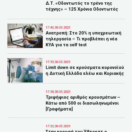
Δ.Τ. «Οδοντωτός το τρένο της
τέχνης» – 125 Χρόνια Οδοντωτός
17:40,30.05.2021
Ανατροπή: Στο 20% η υποχρεωτική
τηλεργασία – Τι προβλέπει η νέα
ΚΥΑ για τα self test
17:39,30.05.2021
Limit down σε κρούσματα κορονοϊού
η Δυτική Ελλάδα ελέω και Κυριακής
17:38,30.05.2021
Τριψήφιος αριθμός κρουσμάτων –
Κάτω από 500 οι διασωληνωμένοι
[Γραφήματα]
17:20,30.05.2021
Στην κορυφή του Έβερεστ ο