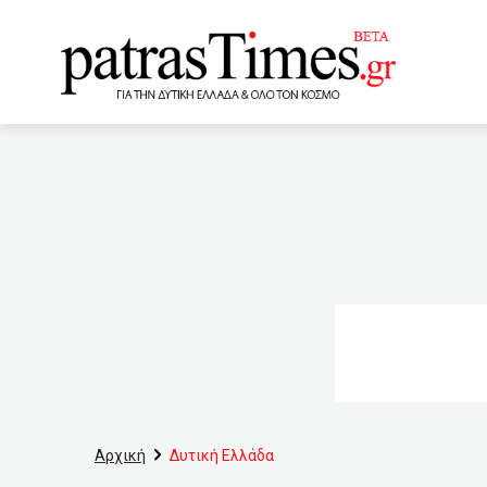
www.patrastimes.gr
02:30
Ένταξη στα βαρέα κα
Ράγκνιγκ και Ματέους φαβ
Νορβηγίας Έρνα Σόλμπεργ
της ΟΝΝΕΔ «Παράγουμε το
23:50
Κυκλοφοριακές ρυθμ
με ρεβίθια στον φούρνο
Αρχική
Δυτική Ελλάδα