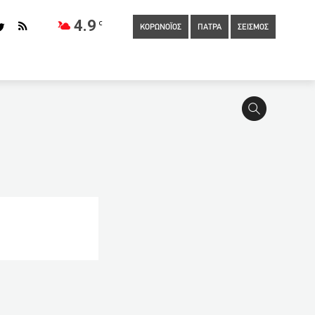
4.9
C
ΚΟΡΩΝΟΪΟΣ
ΠΑΤΡΑ
ΣΕΙΣΜΟΣ
02:15
Ιερόσυλοι διέρρηξαν εκκλησία στην Βέροια
01:45
Οι
νέα ασθενοφόρα
01:15
Υπό έρευνα η πρωθυπουργός της
κηπους
00:15
Η νέα πλατφόρμα δημόσιας διαβούλευσης
ιτήσεων ρύθμισης οφειλών πρώην ΟΕΚ
την Κίνα για τις ευρωπαϊκές κυρώσεις
23:20
Μπακαλιάρος