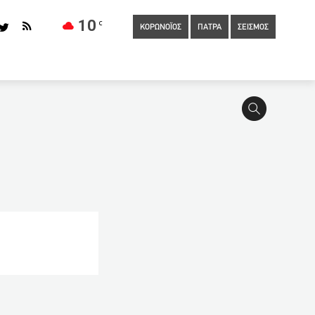
10
C
ΚΟΡΩΝΟΪΟΣ
ΠΑΤΡΑ
ΣΕΙΣΜΟΣ
ακή Έκθεση «Από αγάπη για την Ελλάδα» στην Περιφέρεια Δυτικής
ύριο για τη χώρα
17:00
Επιστολή Φίλια για παράταση των
εισήχθη στο ΠΠΝΠ
16:50
Πότε θα λάβουν τα 400 ευρώ οι
τισμού (ΦΩΤΟ)
16:40
Επιβεβαιωμένο κρούσμα COVID19
ι δημοτικός υπάλληλος προσπάθησε να τον «ψαρέψει» ως
τρας
16:30
Μητσοτάκης στο CNN: Τα πιστοποιητικά
η προτομής Παναγιώτη Καρατζά