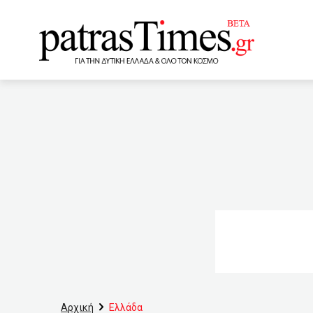
www.patrastimes.gr
17:40
Σύσκεψη στελεχών 
Ελλάδας
17:10
Θεο
συμβάσεων Κοινωφελούς 
μακροχρόνια άνεργοι
στη Διεύθυνση Κοινωνική
ερωτικό σύντροφο
εμβολιασμού θα βοηθήσου
Αρχική
Ελλάδα