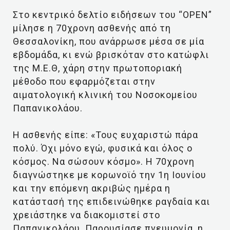
Στο κεντρικό δελτίο ειδήσεων του “ΟΡΕΝ”
μίλησε η 70χρονη ασθενής από τη
Θεσσαλονίκη, που ανάρρωσε μέσα σε μία
εβδομάδα, κι ενώ βρισκόταν στο κατώφλι
της Μ.Ε.Θ, χάρη στην πρωτοποριακή
μέθοδο που εφαρμόζεται στην
αιματολογική κλινική του Νοσοκομείου
Παπανικολάου.
Η ασθενής είπε: «Τους ευχαριστώ πάρα
πολύ. Όχι μόνο εγώ, φυσικά και όλος ο
κόσμος. Να σώσουν κόσμο». Η 70χρονη
διαγνώστηκε με κορωνοϊό την 1η Ιουνίου
και την επόμενη ακριβώς ημέρα η
κατάστασή της επιδεινώθηκε ραγδαία και
χρειάστηκε να διακομιστεί στο
Παπανικολάου. Παρουσίασε πνευμονία, η