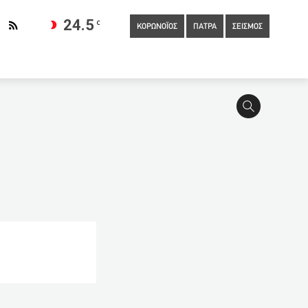
24.5
C
ΚΟΡΩΝΟΪΟΣ
ΠΑΤΡΑ
ΣΕΙΣΜΟΣ
ές
22:40
Σύνταξη πριν τα 67: Ποιοι εργαζόμενοι του
α, θα είναι πολύ μεγάλη η ζημιά
21:40
Ιταλία: Άστεγοι και
ντικά τα πρώτα δεδομένα από το εμβόλιο που ετοιμάζει η Κούβα
όλιο της Pfizer
21:00
Γλυκά Νερά: Μετανιωμένος δηλώνει
ο Λύκειο Ναυπάκτου
20:40
Μεσοπρόθεσμο Πρόγραμμα:
υ 37χρονου που βρέθηκε νεκρός στο νέο λιμάνι του νησιού
ς της ΕΛ.ΑΣ
19:21
Γλυκά Νερά: Κοινωνικός λειτουργός