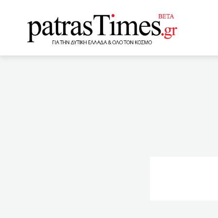
www.patrastimes.gr
23:59
Φορολογικά bonus κ
δημοσίου και ιδιωτικού τ
μετανάστες θα εμβολιαστ
για τον κορονοϊό
2
τώρα ο συζυγοκτόνος
Αλμα φορο-εσόδων 12 δις
20:00
Γλυκά Νερά: Δεν πρ
στις οικογένειες για την 