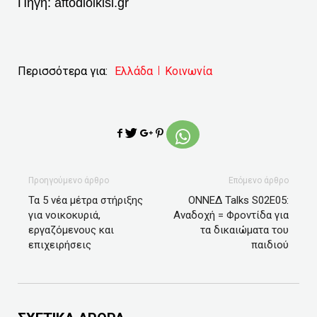
Πηγή:
aftodioikisi.gr
Περισσότερα για:
Ελλάδα
Κοινωνία
Προηγούμενο άρθρο
Επόμενο άρθρο
Τα 5 νέα μέτρα στήριξης
ΟΝΝΕΔ Talks S02E05:
για νοικοκυριά,
Αναδοχή = Φροντίδα για
εργαζόμενους και
τα δικαιώματα του
επιχειρήσεις
παιδιού