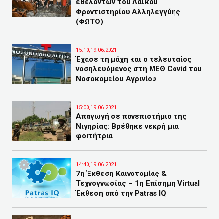
εθελοντών του Λαϊκού
Φροντιστηρίου Αλληλεγγύης
(ΦΩΤΟ)
15:10,19.06.2021
Έχασε τη μάχη και ο τελευταίος
νοσηλευόμενος στη ΜΕΘ Covid του
Νοσοκομείου Αγρινίου
15:00,19.06.2021
Απαγωγή σε πανεπιστήμιο της
Νιγηρίας: Βρέθηκε νεκρή μια
φοιτήτρια
14:40,19.06.2021
7η Έκθεση Καινοτομίας &
Τεχνογνωσίας – 1η Επίσημη Virtual
Έκθεση από την Patras IQ