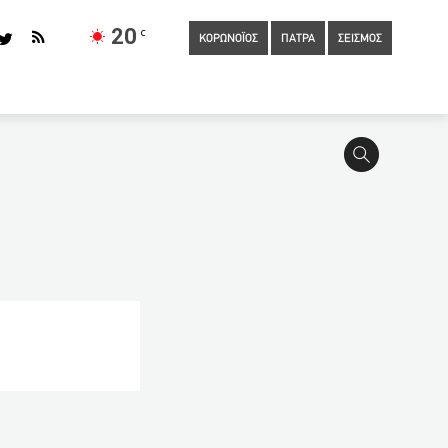
20
C
ΚΟΡΩΝΟΪΟΣ
ΠΑΤΡΑ
ΣΕΙΣΜΟΣ
0
Φώκια δάγκωσε τουρίστρια στην Αλόννησο
11:10
Δυτ.
11:07
Η Πάτρα μπορούσε να έχει τρεις «Γαλάζιες
ια
10:55
Στον Άρειο Πάγο ο Χρυσοχοΐδης, παρέδωσε
ο Γηροκομειό στην Πάτρα
10:45
Ανοίγουν την Παρασκευή
εται τεστ για τον κορωνοϊό
10:35
Πελώνη: Εντατικοί
 σε Μονοδένδρι και Ροΐτικα
10:25
Συλλυπητήρια Πελετίδη