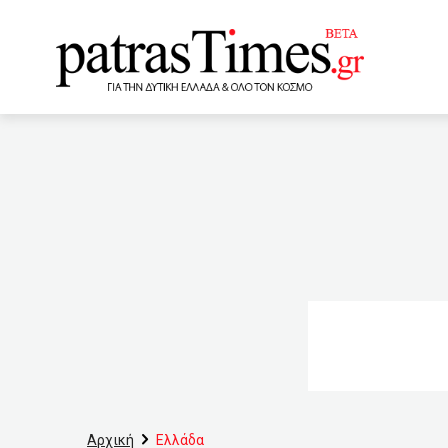
www.patrastimes.gr
11:30
Το λιμάνι του Πειρ
Ελλάδα: Επιταχύνονται οι
σημαίες»
11:00
Στη
στοιχεία για το οργανωμέ
οι κινηματογράφοι
έλεγχοι τα Σαββατοκύριακ
για το θάνατο του Νίκου Τ
Αρχική
Ελλάδα