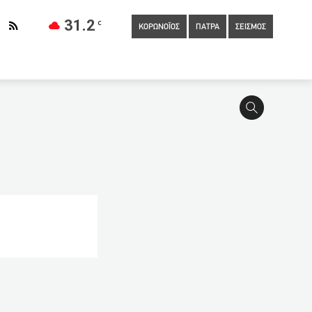
31.2
C
ΚΟΡΩΝΟΪΟΣ
ΠΑΤΡΑ
ΣΕΙΣΜΟΣ
τομμύρια ακολούθους
15:40
Κορονοϊός: Οδηγίες
νιο – Κάποιες ήταν πολύ άγριες
15:00
Ρωσία: Θα μπορούν
γκλονίζουν οι φίλες της Καρολάιν μετά την δολοφονία
0
Έκαψαν 19χρονο με πυρσό στη Νέα Ευκαρπία (ΦΩΤΟ)
συζητήσουμε και για την Τουρκία
12:50
Βιασμός με θύμα
είχε ψυχοσυναισθηματική αστάθεια