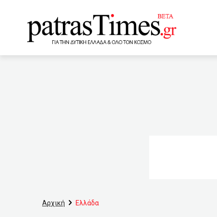
www.patrastimes.gr
16:40
Σε τελική φάση οι 
προφύλαξης για την κατα
να τεθούν σε διαθεσιμότη
της
14:00
Νίκησε τ
13:00
Θερινό ηλιοστάσιο 
μια 30χρονη γυναίκα στο 
Αρχική
Ελλάδα