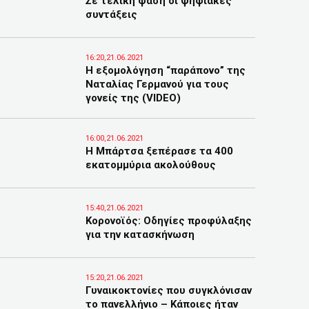
Σε τελική φάση οι ψηφιακές
συντάξεις
16:20,21.06.2021
Η εξομολόγηση “παράπονο” της
Ναταλίας Γερμανού για τους
γονείς της (VIDEO)
16:00,21.06.2021
Η Μπάρτσα ξεπέρασε τα 400
εκατομμύρια ακολούθους
15:40,21.06.2021
Κορονοϊός: Οδηγίες προφύλαξης
για την κατασκήνωση
15:20,21.06.2021
Γυναικοκτονίες που συγκλόνισαν
το πανελλήνιο – Κάποιες ήταν