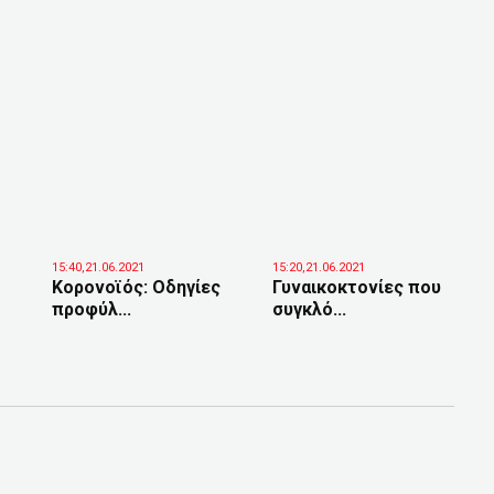
15:40,21.06.2021
15:20,21.06.2021
Κορονοϊός: Οδηγίες
Γυναικοκτονίες που
προφύλ...
συγκλό...