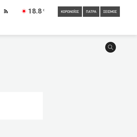
18.8
C
ΚΟΡΩΝΟΪΟΣ
ΠΑΤΡΑ
ΣΕΙΣΜΟΣ
11:50
Μηδέν κρούσματα: «Εξαφανίστηκε» φέτος η γρίπη, το
την Περαία
11:30
Συνελήφθη καλλιεργητής ναρκωτικών σε
μένων κλοπών οχημάτων
11:20
Μειωμένα ενοίκια: Πώς θα
 σήμερα οι ηλεκτρονικές υπηρεσίες του Δήμου
ες στα μέτρα για τεκμήρια και αποδείξεις στις φορολογικές
από τροχαία
10:50
Εθελοντική αιμοδοσία στην Πάτρα για
ς ελέγχου πέφτει σήμερα στη Γη