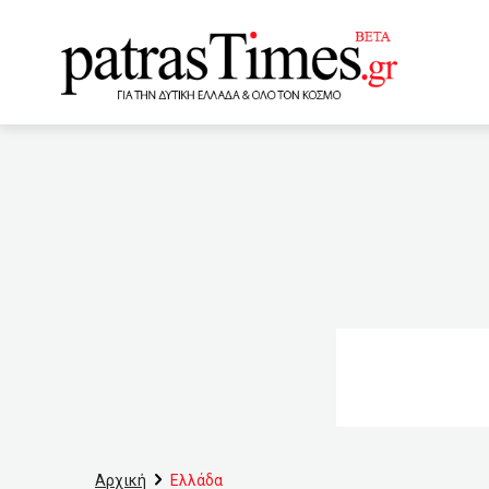
www.patrastimes.gr
12:00
Τέθηκε σε λειτουργ
ιστορικό διάγραμμα(ΠΙΝΑ
χωριό του Πύργου
αποζημιωθούν οι ιδιοκτήτ
11:06
Πάτρα: Άφαντος 75
δηλώσεις
10:54
Δυ
τον εορτασμό της Παγκόσ
Αρχική
Ελλάδα