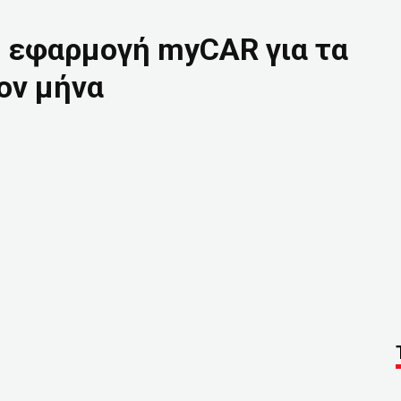
η εφαρμογή myCAR για τα
ον μήνα