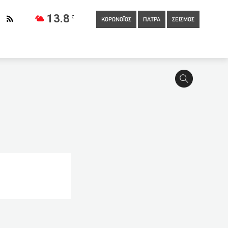
13.8
C
ΚΟΡΩΝΟΪΟΣ
ΠΑΤΡΑ
ΣΕΙΣΜΟΣ
22:00
Κορωνοϊός: Η βρετανική μετάλλαξη βρέθηκε για πρώτη
0
Με τεστ και φυσική παρουσία η τελετή απονομής των
20:50
Καθ’ οδόν προς καθολικό εμβόλιο για τους κορωνοϊούς –
ή, στην εργασία ,στην καθημερινότητά μας
ocial media πιστεύουν πιο εύκολα τα fake news για θέματα υγείας
θα τεθεί σε εφαρμογή
19:50
Πότε ανοίγει η πλατφόρμα για
δοχεία και τουριστικά καταλύματα