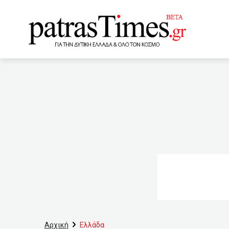
www.patrastimes.gr
22:10
Σχέδιο με 24 ή 48 δ
φορά σε σκύλους και γάτε
Όσκαρ
21:20
Για π
Φόβοι για νέες πανδημίες
20:20
Ρυθμίσεις για παρα
– Τι έδειξε νέα έρευνα
το voucher των 200 ευρώ
Αρχική
Ελλάδα