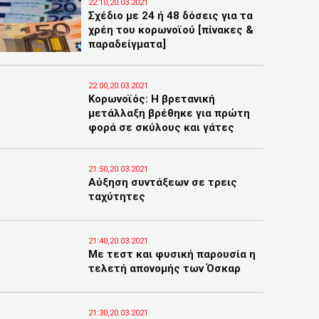
22:10,20.03.2021
Σχέδιο με 24 ή 48 δόσεις για τα
χρέη του κορωνοϊού [πίνακες &
παραδείγματα]
22:00,20.03.2021
Κορωνοϊός: Η βρετανική
μετάλλαξη βρέθηκε για πρώτη
φορά σε σκύλους και γάτες
21:50,20.03.2021
Αύξηση συντάξεων σε τρεις
ταχύτητες
21:40,20.03.2021
Με τεστ και φυσική παρουσία η
τελετή απονομής των Όσκαρ
21:30,20.03.2021