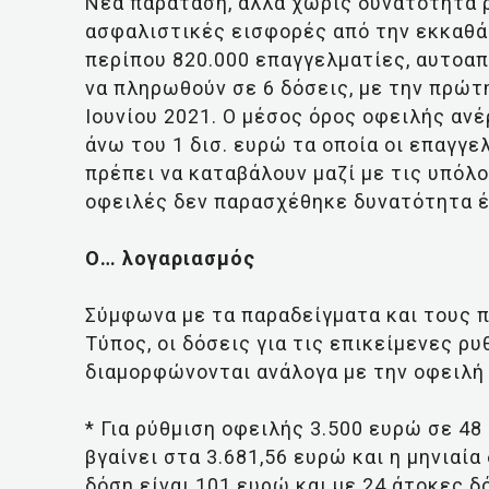
Νέα παράταση, αλλά χωρίς δυνατότητα ρ
ασφαλιστικές εισφορές από την εκκαθάρ
περίπου 820.000 επαγγελματίες, αυτοα
να πληρωθούν σε 6 δόσεις, με την πρώτ
Ιουνίου 2021. Ο μέσος όρος οφειλής ανέ
άνω του 1 δισ. ευρώ τα οποία οι επαγγ
πρέπει να καταβάλουν μαζί με τις υπόλο
οφειλές δεν παρασχέθηκε δυνατότητα έν
Ο… λογαριασμός
Σύμφωνα με τα παραδείγματα και τους 
Τύπος, οι δόσεις για τις επικείμενες ρ
διαμορφώνονται ανάλογα με την οφειλή
* Για ρύθμιση οφειλής 3.500 ευρώ σε 48
βγαίνει στα 3.681,56 ευρώ και η μηνιαία
δόση είναι 101 ευρώ και με 24 άτοκες δ