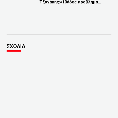
Τζανάκης:«10άδες προβλήμα...
ΣΧΟΛΙΑ