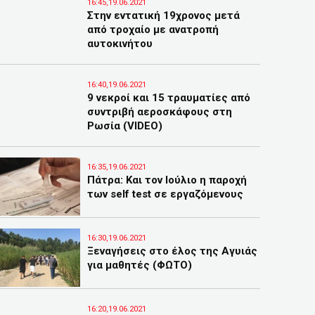
16:45,19.06.2021
Στην εντατική 19χρονος μετά
από τροχαίο με ανατροπή
αυτοκινήτου
16:40,19.06.2021
9 νεκροί και 15 τραυματίες από
συντριβή αεροσκάφους στη
Ρωσία (VIDEO)
16:35,19.06.2021
Πάτρα: Και τον Ιούλιο η παροχή
των self test σε εργαζόμενους
16:30,19.06.2021
Ξεναγήσεις στο έλος της Αγυιάς
για μαθητές (ΦΩΤΟ)
16:20,19.06.2021