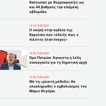
Καύσωνας με θερμοκρασίες ως
και 44 βαθμούς την επόμενη
εβδομάδα
16:10,19.06.2021
Η σκηνή στην κηδεία της
Καρολάιν που «έδειξε πως ο
πιλότος ήταν ένοχος»
16:00,19.06.2021
Ώρα Πατρών: Άγνωστη η λέξη
συνεργασία για τη δημοτική αρχή
16:00,19.06.2021
Με τη «μεικτή μέθοδο» θα
ολοκληρωθεί ο εμβολιασμός του
Μάριο Ντράγκι