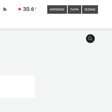
30.6
C
ΚΟΡΩΝΟΪΟΣ
ΠΑΤΡΑ
ΣΕΙΣΜΟΣ
εκροί και 15 τραυματίες από συντριβή αεροσκάφους στη Ρωσία
16:30
Ξεναγήσεις στο έλος της Αγυιάς για μαθητές (ΦΩΤΟ)
 σκηνή στην κηδεία της Καρολάιν που «έδειξε πως ο πιλότος ήταν
16:00
Με τη «μεικτή μέθοδο» θα ολοκληρωθεί ο εμβολιασμός
 επόμενες μεγάλες προκλήσεις
15:40
Τραγικός επίλογος
οκάλυψε τα ψέματα του
15:20
Βράβευση εκπαιδευτικών-