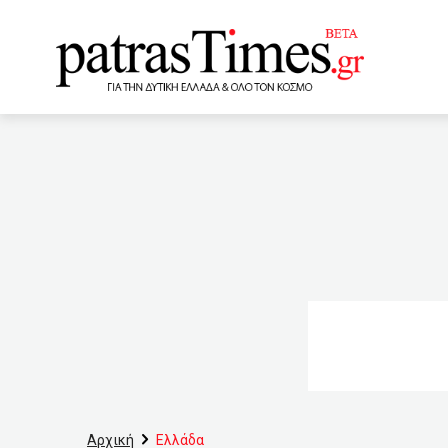
www.patrastimes.gr
16:45
Στην εντατική 19χρ
(VIDEO)
16:35
Πάτρ
16:20
Καύσωνας με θερμοκ
ένοχος»
16:00
Ώρα
του Μάριο Ντράγκι
στην εξαφάνιση 87χρονου
εθελοντών του Λαϊκού Φρ
Αρχική
Ελλάδα