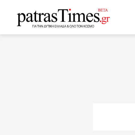
www.patrastimes.gr
06:00
Σαρώνει την Οσάκα 
στην Τιγκράι, άνθρωποι πε
εκπίπτουν
04:00
Π
εννέα μύθους για την πανδ
03:00
Αποτελεσματικά κατά
ραντεβού πολιτών για εμβ
μετεγγραφές
02:00
με τον εμβολιασμό όσων 
όσων ανάρρωσαν – Τι δείχ