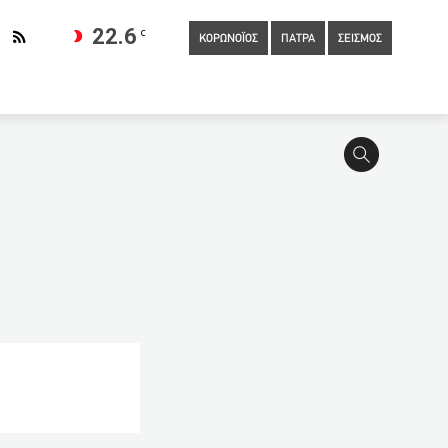
22.6
C
ΚΟΡΩΝΟΪΟΣ
ΠΑΤΡΑ
ΣΕΙΣΜΟΣ
 των Ολυμπιακών Αγώνων
04:40
ΠΟΥ: Φρικτή η κατάσταση
ες δαπάνες από δράσεις εταιρικής κοινωνικής ευθύνης
03:40
Κορονοϊός: Πνευμονολόγος του “Σωτηρία” αποδομεί
 πιστοποιητικό της ΕΕ – 12 ερωτήσεις-απαντήσεις
02:45
Αναστάτωση στη Σαλαμίνα: Αγνωστοι ακύρωναν τα
τήμια: Ανοιξε η πλατφόρμα για τις κατ’ εξαίρεση
 όλες τις ενισχύσεις που πήραν το 2020
01:30
Τι θα γίνει
τα τους
01:15
Κορονοϊός: Νέα δεδομένα για την ανοσία