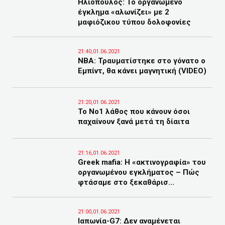
Ηλιόπουλος: Το οργανωμένο
έγκλημα «αλωνίζει» με 2
μαφιόζικου τύπου δολοφονίες
21:40,01.06.2021
NBA: Τραυματίστηκε στο γόνατο ο
Εμπίντ, θα κάνει μαγνητική (VIDEO)
21:20,01.06.2021
Το Nο1 λάθος που κάνουν όσοι
παχαίνουν ξανά μετά τη δίαιτα
21:16,01.06.2021
Greek mafia: Η «ακτινογραφία» του
οργανωμένου εγκλήματος – Πώς
φτάσαμε στο ξεκαθάρισ...
21:00,01.06.2021
Ιαπωνία-G7: Δεν αναμένεται