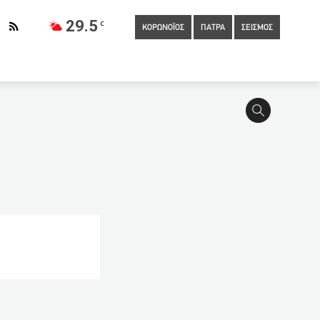
29.5
C
ΚΟΡΩΝΟΪΟΣ
ΠΑΤΡΑ
ΣΕΙΣΜΟΣ
φιέρωμα στην ιστιοπλοΐα και το ναυτικό τουρισμό της
α
14:40
55% των Ελλήνων επιλέγει 1 από τα 4 διαθέσιμα
νή
14:20
Τζανάκης: Μέχρι τις 20-25 Ιουνίου θα έχουμε
ν όλες οι πτήσεις πάνω από τη Λευκορωσία
εβαίνει στη λίστα της ΑΕΚ ο Μιλόγεβιτς
13:30
Εκδήλωση
δαφικός ο περιορισμός των 100 ατόμων στους γάμους και τις
ίς σφυγμό