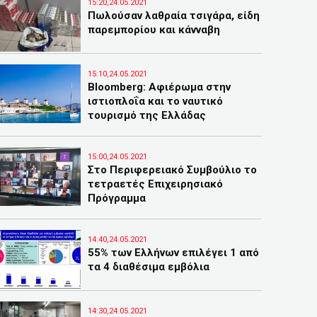
15:20,24.05.2021
Πωλούσαν λαθραία τσιγάρα, είδη
παρεμπορίου και κάνναβη
15:10,24.05.2021
Bloomberg: Aφιέρωμα στην
ιστιοπλοΐα και το ναυτικό
τουρισμό της Ελλάδας
15:00,24.05.2021
Στο Περιφερειακό Συμβούλιο το
τετραετές Επιχειρησιακό
Πρόγραμμα
14:40,24.05.2021
55% των Ελλήνων επιλέγει 1 από
τα 4 διαθέσιμα εμβόλια
14:30,24.05.2021