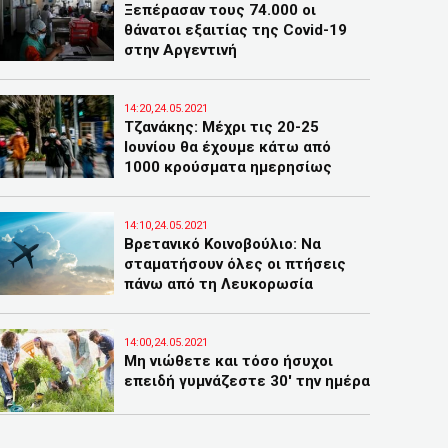
Ξεπέρασαν τους 74.000 οι
θάνατοι εξαιτίας της Covid-19
στην Αργεντινή
14:20,24.05.2021
Τζανάκης: Μέχρι τις 20-25
Ιουνίου θα έχουμε κάτω από
1000 κρούσματα ημερησίως
14:10,24.05.2021
Βρετανικό Κοινοβούλιο: Να
σταματήσουν όλες οι πτήσεις
πάνω από τη Λευκορωσία
14:00,24.05.2021
Μη νιώθετε και τόσο ήσυχοι
επειδή γυμνάζεστε 30′ την ημέρα