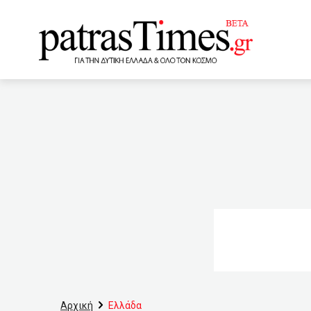
www.patrastimes.gr
15:20
Πωλούσαν λαθραία τ
Ελλάδας
15:00
Στο
εμβόλια
14:30
Ξεπ
κάτω από 1000 κρούσματα
13:50
Μπουτάρης: “Στηρίζ
για την Παγκόσμια Ημέρα
βαφτίσεις
13:00
Π
Αρχική
Ελλάδα