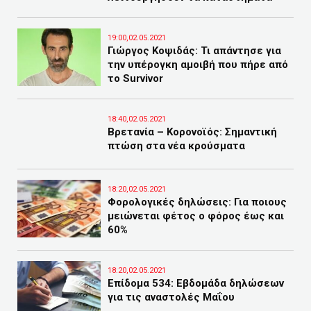
19:00,02.05.2021
Γιώργος Κοψιδάς: Τι απάντησε για
την υπέρογκη αμοιβή που πήρε από
το Survivor
18:40,02.05.2021
Βρετανία – Κορονοϊός: Σημαντική
πτώση στα νέα κρούσματα
18:20,02.05.2021
Φορολογικές δηλώσεις: Για ποιους
μειώνεται φέτος ο φόρος έως και
60%
18:20,02.05.2021
Επίδομα 534: Εβδομάδα δηλώσεων
για τις αναστολές Μαΐου