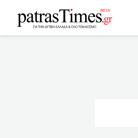
www.patrastimes.gr
18:40
Ποιοι θα πληρώσουν
κρούσματα σήμερα
κρούσματα κορωνοϊού στην
αίθριο του Παλαιού Δημοτ
με κατσαρόλες
16:
Εικαστικό Εργαστήρι
πολιτική
15:49
Εργ
πληροφορικού συτηματος