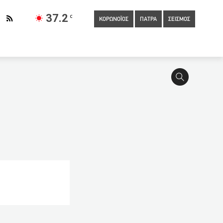
37.2
C
ΚΟΡΩΝΟΪΟΣ
ΠΑΤΡΑ
ΣΕΙΣΜΟΣ
Τάσεις… φυγής του κορονοϊού στη Δυτική Ελλάδα – Μόλις 9 νέα
αι ο πατέρας
17:40
Ακόμη 1.329 θάνατοι, πάνω από 51.000
ατα του Ευρωπαϊκού Συμβουλίου
17:05
«Πάντινγκτον» στο
όπαντροι κατέληξαν στο νοσοκομείο όταν άρχισαν να χτυπιούνται
ενδυτικών σχεδίων
16:15
Ξεκινούν οι προεγγραφές στο
στην αποκατάσταση της σχέσης εμπιστοσύνης των νέων με την
15:47
Πάτρα: Κλειστές Δημοτικές υπηρεσίες λογω αναβάθμισης