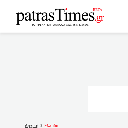
www.patrastimes.gr
01:40
Παπάζογλου: Ιστορι
εμβολιασμένους και μη
Πειθαρχικό καθηγητής ύστ
Ουόριορς!
22:40
«
μέσω Facebook
21
τη φυλακή
20:40
Υ
«κόκκινο» στην Αιτωλοακ
Αρχική
Ελλάδα