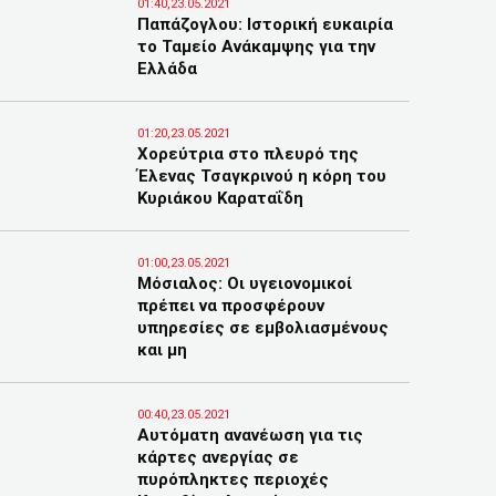
01:40,23.05.2021
Παπάζογλου: Ιστορική ευκαιρία
το Ταμείο Ανάκαμψης για την
Ελλάδα
01:20,23.05.2021
Χορεύτρια στο πλευρό της
Έλενας Τσαγκρινού η κόρη του
Κυριάκου Καραταΐδη
01:00,23.05.2021
Μόσιαλος: Οι υγειονομικοί
πρέπει να προσφέρουν
υπηρεσίες σε εμβολιασμένους
και μη
00:40,23.05.2021
Αυτόματη ανανέωση για τις
κάρτες ανεργίας σε
πυρόπληκτες περιοχές