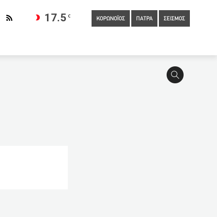
17.5
C
ΚΟΡΩΝΟΪΟΣ
ΠΑΤΡΑ
ΣΕΙΣΜΟΣ
ιαλος: Οι υγειονομικοί πρέπει να προσφέρουν υπηρεσίες σε
ληκτες περιοχές Κορινθίας-Αττικής
00:20
ΕΚΠΑ: Στο
ο βλέμμα του Κάρι τα λέει όλα για την απογοήτευση των
0
Σοκάρει η καταγγελία 22χρονης: Τη βίασε άνδρας που γνώρισε
ες να έχουν εμβολιαστεί
21:20
Έκλεψαν μόλις βγήκαν από
ρίση
20:15
Κορωνοϊός: Προκαταρκτική έρευνα για το
που σέρβιρε στον εσωτερικό του χώρο