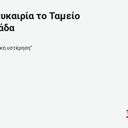
υκαιρία το Ταμείο
άδα
ική υστέρηση”