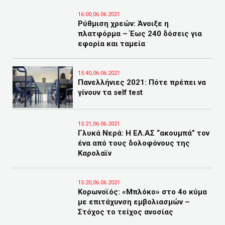
16:00,06.06.2021
Ρύθμιση χρεών: Άνοιξε η
πλατφόρμα – Έως 240 δόσεις για
εφορία και ταμεία
15:40,06.06.2021
Πανελλήνιες 2021: Πότε πρέπει να
γίνουν τα self test
15:21,06.06.2021
Γλυκά Νερά: Η ΕΛ.ΑΣ “ακουμπά” τον
ένα από τους δολοφόνους της
Καρολαϊν
15:20,06.06.2021
Κορωνοϊός: «Μπλόκο» στο 4ο κύμα
με επιτάχυνση εμβολιασμών –
Στόχος το τείχος ανοσίας