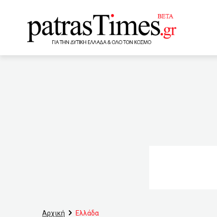
www.patrastimes.gr
20:20
Οι προβληματισμοί τ
κόρης της
19:45
Η 
Ανδρέας”, Πανεπιστήμιο 
Καλάβρυτα: “Δεν βλέπω κά
Εθνική Ελλάδας κόντρα στ
χιλιόμετρα Νότια του Αιγ
17:40
Κοντά στο “Ιστορικ
Αρχική
Ελλάδα