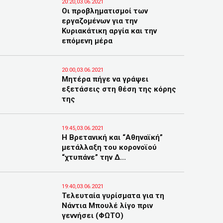
20:20,03.06.2021
Οι προβληματισμοί των
εργαζομένων για την
Κυριακάτικη αργία και την
επόμενη μέρα
20:00,03.06.2021
Μητέρα πήγε να γράψει
εξετάσεις στη θέση της κόρης
της
19:45,03.06.2021
Η Βρετανική και “Αθηναϊκή”
μετάλλαξη του κορονοϊού
“χτυπάνε” την Δ...
19:40,03.06.2021
Τελευταία γυρίσματα για τη
Νάντια Μπουλέ λίγο πριν
γεννήσει (ΦΩΤΟ)