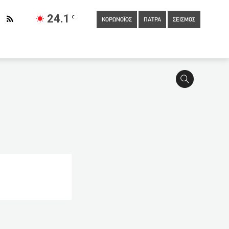
24.1
C
ΚΟΡΩΝΟΪΟΣ
ΠΑΤΡΑ
ΣΕΙΣΜΟΣ
20:00
Μητέρα πήγε να γράψει εξετάσεις στη θέση της
 Δυτική Ελλάδα
19:34
Ο Γ. Παπανδρέου σε ΠΠΝΠ, “Άγιος
βολίων
19:01
Άκης Τσελέντης Για το σεισμό κοντά στα
νηση συνασπισμού στο Ισραήλ
18:40
Δυνατό τεστ για την
ανία
18:12
Σεισμός 4.8 Ρίχτερ ταρακούνησε την Πάτρα-13
ά η πανδημία – Παιδιά θύματα ενδοοικογενειακής βίας
λλάδα