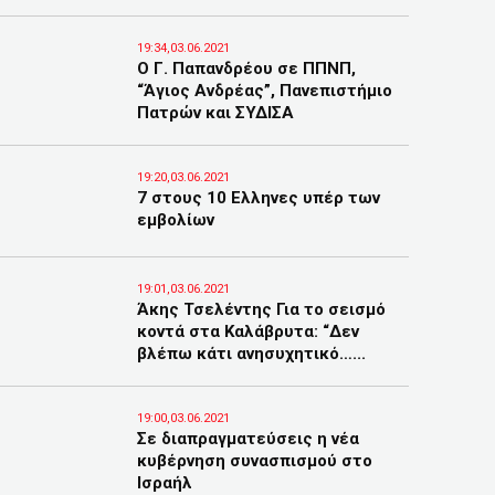
19:34,03.06.2021
Ο Γ. Παπανδρέου σε ΠΠΝΠ,
“Άγιος Ανδρέας”, Πανεπιστήμιο
Πατρών και ΣΥΔΙΣΑ
19:20,03.06.2021
7 στους 10 Ελληνες υπέρ των
εμβολίων
19:01,03.06.2021
Άκης Τσελέντης Για το σεισμό
κοντά στα Καλάβρυτα: “Δεν
βλέπω κάτι ανησυχητικό…...
19:00,03.06.2021
Σε διαπραγματεύσεις η νέα
κυβέρνηση συνασπισμού στο
Ισραήλ