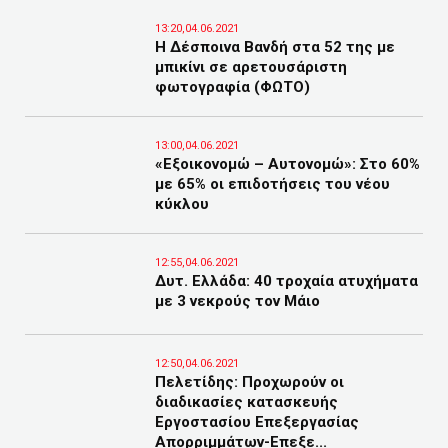
13:20,04.06.2021
Η Δέσποινα Βανδή στα 52 της με
μπικίνι σε αρετουσάριστη
φωτογραφία (ΦΩΤΟ)
13:00,04.06.2021
«Εξοικονομώ – Αυτονομώ»: Στο 60%
με 65% οι επιδοτήσεις του νέου
κύκλου
12:55,04.06.2021
Δυτ. Ελλάδα: 40 τροχαία ατυχήματα
με 3 νεκρούς τον Μάιο
12:50,04.06.2021
Πελετίδης: Προχωρούν οι
διαδικασίες κατασκευής
Εργοστασίου Επεξεργασίας
Απορριμμάτων-Επεξε...