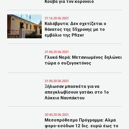
Κούβα για τον κορονοϊό
21:16,20.06.2021
Καλάβρυτα: Δεν σχετίζεται ο
θάνατος της 55χρονης με το
εμβόλιο της Pfizer
21:00,20.06.2021
Γλυκά Νερά: Μετανιωμένος δηλώνει
τώρα ο συζυγοκτόνος
21:00,20.06.2021
Ξήλωσαν μπασκέτα για να
απεγκλωβίσουν γατάκι στο 1ο
Λύκειο Ναυπάκτου
20:40,20.06.2021
Μεσοπρόθεσμο Πρόγραμμα: Αλμα
φορο-εσόδων 12 δις. ευρώ έως το