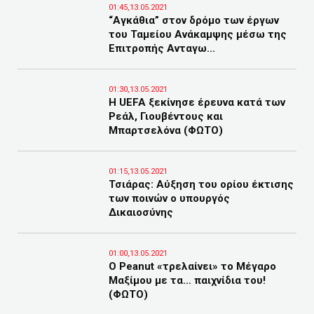
01:45,13.05.2021
“Αγκάθια” στον δρόμο των έργων
του Ταμείου Ανάκαμψης μέσω της
Επιτροπής Ανταγω...
01:30,13.05.2021
Η UEFA ξεκίνησε έρευνα κατά των
Ρεάλ, Γιουβέντους και
Μπαρτσελόνα (ΦΩΤΟ)
01:15,13.05.2021
Τσιάρας: Αύξηση του ορίου έκτισης
των ποινών ο υπουργός
Δικαιοσύνης
01:00,13.05.2021
Ο Peanut «τρελαίνει» το Μέγαρο
Μαξίμου με τα… παιχνίδια του!
(ΦΩΤΟ)