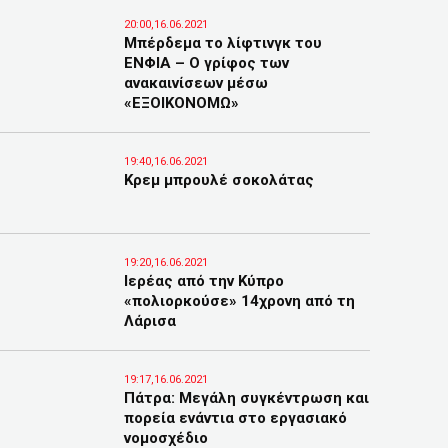
20:00,16.06.2021
Μπέρδεμα το λίφτινγκ του
ΕΝΦΙΑ – Ο γρίφος των
ανακαινίσεων μέσω
«ΕΞΟΙΚΟΝΟΜΩ»
19:40,16.06.2021
Κρεμ μπρουλέ σοκολάτας
19:20,16.06.2021
Ιερέας από την Κύπρο
«πολιορκούσε» 14χρονη από τη
Λάρισα
19:17,16.06.2021
Πάτρα: Μεγάλη συγκέντρωση και
πορεία ενάντια στο εργασιακό
νομοσχέδιο