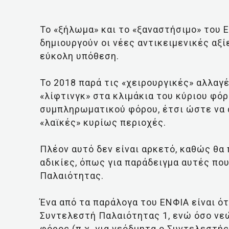
Το «ξήλωμα» και το «ξαναστήσιμο» του 
δημιουργούν οι νέες αντικειμενικές αξί
εύκολη υπόθεση.
Το 2018 παρά τις «χειρουργικές» αλλαγ
«λίφτινγκ» στα κλιμάκια του κύριου φό
συμπληρωματικού φόρου, έτσι ώστε να 
«λαϊκές» κυρίως περιοχές.
Πλέον αυτό δεν είναι αρκετό, καθώς θα
αδικίες, όπως για παράδειγμα αυτές πο
Παλαιότητας.
Ένα από τα παράλογα του ΕΝΦΙΑ είναι ότ
Συντελεστή Παλαιότητας 1, ενώ όσο νεώ
φόρος (π.χ. για νεόδμητα ο Συντελεστής 