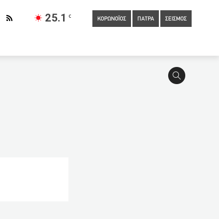
25.1
C
ΚΟΡΩΝΟΪΟΣ
ΠΑΤΡΑ
ΣΕΙΣΜΟΣ
19:20
Ιερέας από την Κύπρο «πολιορκούσε» 14χρονη από
οσχέδιο
19:11
Πάτρα: Πορεία για το εργασιακό από το
ο των ελληνικών αρχών πάνω από 40 άτομα
18:40
Κατά
οτάκη – Τσίπρα στη Βουλή – «Δεν είστε ο Παπανδρέου» – «Είσαι
18:23
Κορονοϊός: 549 νέα κρούσματα στην Ελλάδα σήμερα
υ 23χρονου που τραυματίστηκε στο ΑΠΘ
14:00
Το
13:44
«Πέμπτη ταχύτητα» για την επιχείρηση Ελευθερία: