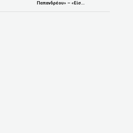
Παπανδρέου» – «Είσ...