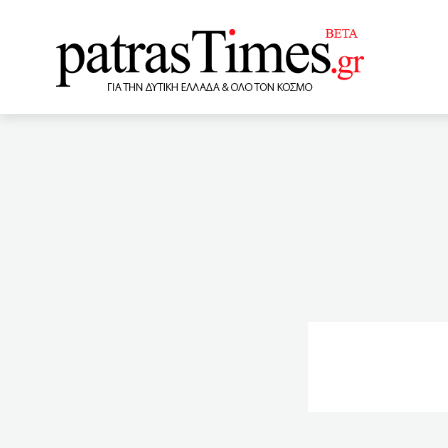
www.patrastimes.gr
20:00
Μπέρδεμα το λίφτι
τη Λάρισα
19:17
Πά
Παράρτημα του Πανεπιστη
71% μειωμένος ο αριθμός 
μπαταχτζής»
18:29
– 13 θάνατοι, 330 διασωλ
www.PatrasTimes.gr συμμ
Εμβόλια για όλο τον ενήλ