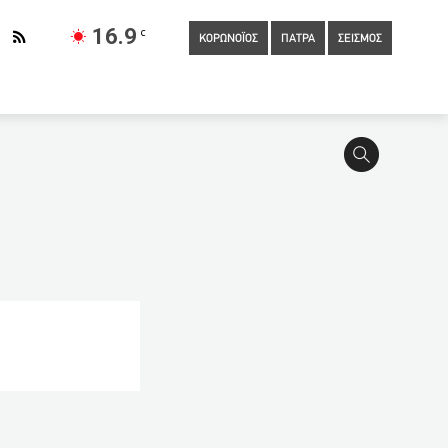
16.9
C
ΚΟΡΩΝΟΪΟΣ
ΠΑΤΡΑ
ΣΕΙΣΜΟΣ
ρι
07:25
Δολοφονία γυναίκας έξω από το σπίτι της στην
07:00
Κακουργηματική δίωξη κατά του γιατρού για
ε «χρέος» έως 0,99 ευρώ στην εφορία
06:00
Εγκρίθηκε
έδες σε δίδυμο διαρρηκτών με προτίμηση σε εγκαταστάσεις
04:20
Οι Ρασταφάρι ζητούν να νομιμοποιηθεί η μαριχουάνα
ς πρόωρες εκλογές η Ιαπωνία
03:00
Στέλνει ιατρικό-