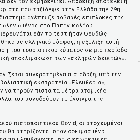
ά δεν τον εκμηδενίζει. Απόδειξη αποτελεί η
ρίστα που ταξίδεψε στην Ελλάδα την 29η
οδιάστημα ανέπτυξε σοβαρές επιπλοκές της
ασωληνωμένος στο Παπανικολάου
διερευνάται εάν το τεστ ήταν ψευδώς
νθηκε σε ελληνικό έδαφος, η εξέλιξη αυτή
ση του τουριστικού κύματος σε μια περίοδο
τική αποκλιμάκωση των «σκληρών δεικτών».
ανίζεται συγκρατημένα αισιόδοξη, υπό την
βολιαστική εκστρατεία «Ελευθερία»,
ν να τηρούν πιστά τα μέτρα ατομικής
ολλα που συνοδεύουν το άνοιγμα της
ακού πιστοποιητικού Covid, οι στοχευμένοι
ου θα στηρίζονται στον δοκιμασμένο
τρα που λαμβάνονται στις εσωτερικές