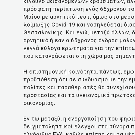
κίνδυνο «εισαγόμενων» κρουσμάτων, αλλ
πρόσφατη περίπτωση ενός 65χρονου του
Μαΐου με αρνητικό τεστ, όμως στο μεσ
λοίμωξης Covid-19 και νοσηλεύεται δι
Θεσσαλονίκης. Και ενώ, μεταξύ άλλων, 
αρνητικό ή εάν ο 65χρονος άνδρας μολύ
γεννά εύλογα ερωτήματα για την επίπτω
που καταγράφεται στη χώρα μας σημαν
Η επιστημονική κοινότητα, πάντως, εμφ
προϋπόθεση ότι σε συνδυασμό με την εμ
πολίτες και παραθεριστές θα συνεχίσου
προστασίας και τα υγειονομικά πρωτόκ
οικονομίας.
Εν τω μεταξύ, η ενεργοποίηση του ψηφι
δειγματοληπτικοί έλεγχοι στα σύνορα π
αλγόριθμο EVA, καθώς επίσης και τα μέ