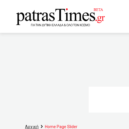
www.patrastimes.gr
07:27
Με «τρύπες» το τείχ
Αγία Βαρβάρα!
07:2
συνταγογράφηση ναρκωτι
στη Δανία το νομοσχέδιο
επιχειρήσεων
05:0
03:40
«Συμμορίες λυμαίνο
φαρμακευτικό υλικό στους
Αρχική
Home Page Slider