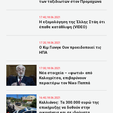
των ταξιδιωτών στον Προμαχώνα
17:40,18.06.2021
Η εξομολόγηση της Έλλης Στάη ότι
έπαθε κατάθλιψη (VIDEO)
17:20,18.06.2021
Ο Κιμ Γιονγκ Ουν προειδοποιεί τις
ΗΠΑ
17:00,18.06.2021
Νέα στοιχεία – «φωτιά» από
Καλογρίτσα, επιβαρύνουν
περαιτέρω τον Νίκο Παππά
16:40,18.06.2021
Καλλιάνος: Τα 300.000 ευρώ της
επικήρυξης να δοθούν στην
οικογένεια και σε ιδρύματα