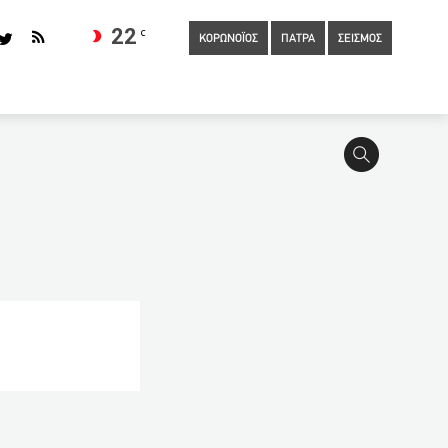
22
C
ΚΟΡΩΝΟΪΟΣ
ΠΑΤΡΑ
ΣΕΙΣΜΟΣ
02:00
Μενέντεζ: Η διμερής σχέση ΗΠΑ-Ελλάδας δεν ήταν ποτέ
στηκε καλλιέργεια δενδρυλλίων κάνναβης στο Ρέθυμνο
οι κανόνες για την ενίσχυση του ρόλου του Ευρωπαίου
ς για το κράτος
21:40
Σύγχυση και προβληματισμός για τη
υ κορωνοϊού στην Αφρική είναι πάρα πολύ ανησυχητική
και σχεδόν 99.000 κρούσματα σε 24 ώρες
20:00
Αλλαγές