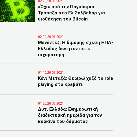
02:20,20.06.2021
«Όχι» από την Παγκόσμια
Τράπεζα στο Ελ Σαλβαδόρ για
υιοθέτηση του Bitcoin
02:00,20.06.2021
Μενέντεζ: Η διμερής σχέση ΗΠΑ-
Ελλάδας δεν ήταν ποτέ
ισχυρότερη
01:40,20.06.2021
Κόνι Μεταξά: Θεωρώ χαζό το role
playing στο κρεβάτι
01:20,20.06.2021
Δυτ. Ελλάδα: Ενημερωτική
διαδικτυακή ημερίδα για τον
καρκίνο του δέρματος