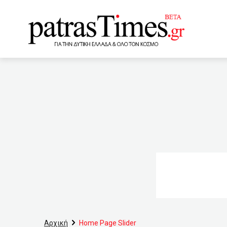
www.patrastimes.gr
02:20
«Όχι» από την Παγκό
ισχυρότερη
01:00
23:40
ΓΣΕΕ: Πώς αμείβετα
Διαμεσολαβητή
22
δεύτερη δόση του AstraZe
21:00
ΑΕΚ: Ο Μήτογλου έφ
στις προϋποθέσεις εισόδ
Αρχική
Home Page Slider