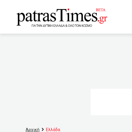
www.patrastimes.gr
10:46
Καπραβέλος: 20.000
(VIDEO)
10:30
Πάτρ
αστυνομικός που έπεσε α
10:00
Βασιλακόπουλος: Δε
6ης ΥΠΕ
09:47
Πάτ
10ήμερο του Ιουνίου
τους κάτω των 30 ετών
Αρχική
Ελλάδα