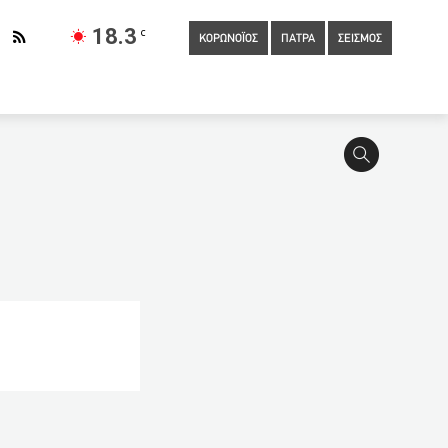
18.3
C
ΚΟΡΩΝΟΪΟΣ
ΠΑΤΡΑ
ΣΕΙΣΜΟΣ
Διεστραμμένη προσέγγιση να θέλουμε να εμβολιάσουμε τα παιδιά
ο Εργατικό Κέντρο
10:20
Συνεργάτης του Πλακιωτάκη, ο
 Η Δημοτική Αρχή να μην εμπαίζει τους συμβασιούχους
09:50
Παράσταση διαμαρτυρίας της Ε.Ι.Ν.Α στον Διοικητή της
40
Τζανάκης: Λιγότεροι από 500 οι διασωληνωμένοι το πρώτο
09:20
Λινού: Να ανοίξει η πλατφόρμα των εμβολίων και για
ση δολοφονίας της Ζακύνθου