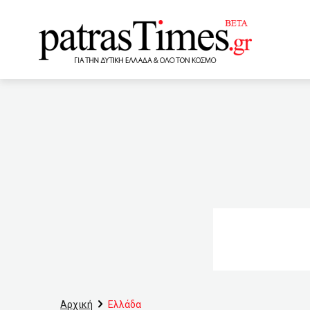
www.patrastimes.gr
03:40
Καθοριστικές οι επό
ευρώ από το λαθρεμπόρι
Να συναποφασίσουμε πως 
01:20
Eμβολιασμένοι με μι
Διαπραγμάτευσης
επίθεση με βιτριόλι: Απει
23:20
30 Ιουνίου η καταβ
Αρχική
Ελλάδα