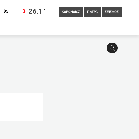
26.1
C
ΚΟΡΩΝΟΪΟΣ
ΠΑΤΡΑ
ΣΕΙΣΜΟΣ
ιάς
03:20
Μίχαλος: Απώλεια τζίρου στην αγορά 20 δις
ια τα προνόμια των εμβολιασμένων
02:40
Αγγελοπούλου:
Γιατί ενοχλεί τόσο ο όρος γυναικοκτονία;»
τον αέρα οι συμφωνίες για νοσοκομειακά φάρμακα της Επιτροπής
a Development
00:01
Μητροπολίτης Βέροιας για την
ς που χάθηκε στον τύμβο Καστά λόγω της πανδημίας
Β στην αναβάθμιση του F-16