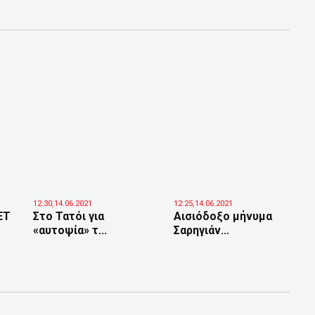
12:30,14.06.2021
12:25,14.06.2021
ΕΤ
Στο Τατόι για
Αισιόδοξο μήνυμα
«αυτοψία» τ...
Σαρηγιάν...