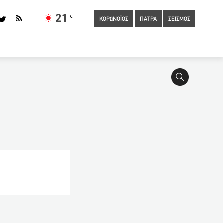
21
C
ΚΟΡΩΝΟΪΟΣ
ΠΑΤΡΑ
ΣΕΙΣΜΟΣ
ε τουρίστα με το που προσγειώθηκε στα Χανιά
τον «Προδότη» συνεχίζεται η ενότητα του Δημοτικού Κινητού
12:25
Αισιόδοξο μήνυμα Σαρηγιάννη για τους θανάτους από
 Τζόνσον
12:15
Μεγάλη συμμετοχή στην την Εβδομάδα
α τέταρτο κύμα αν δεν επιτευχθεί συλλογική ανοσία
11:40
Ακόμη μία σύλληψη οδηγού για μέθη
11:35
Από 18