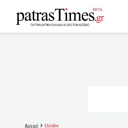
www.patrastimes.gr
12:50
Ιταλοί τουρίστες πα
12:40
Συναγερμός του ΕΦΕ
Κινηματογράφου
1
κορωνοϊό
12:20
Πα
Περιβάλλοντος – «Δες το
11:50
Διαψεύδει ο Τούρκο
Ιουνίου επαναλειτουργεί 
Αρχική
Ελλάδα