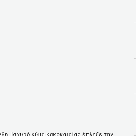
νθη. Ισχυρό κύμα κακοκαιρίας έπληξε την