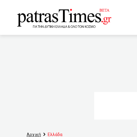
www.patrastimes.gr
16:15
Ισχυρή καταιγίδα κα
(VIDEO)
16:00
Αναβ
Ελληνικό πρόγραμμα στήρι
νοσοκομείο πάλι ο Νίκος
Προκρίθηκε σε Διαγωνισμ
Ελλάδας
14:10
Μπλ
εμβολιάστηκε με AstraZe
Αρχική
Ελλάδα