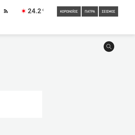
24.2
C
ΚΟΡΩΝΟΪΟΣ
ΠΑΤΡΑ
ΣΕΙΣΜΟΣ
ι ο Παππάςστην προανακριτική για το ΣΥΡΙΖΑ Channel
λλων Πατρών
15:40
Εγκρίθηκε από την Κομισιόν το
ή» πρόκριση για Σάκκαρη στο Roland Garros
15:20
Στο
του εμβολίου
14:28
Καινοτόμα ιδέα μαθητών της Πάτρας –
άθοδος» των τουριστών από τις χερσαίες πύλες της
υ
14:00
Σήμερα το τελευταίο αντίο στην 44χρονη που
ν σχεδόν εξ’ επαφής στο κεφάλι και το στήθος