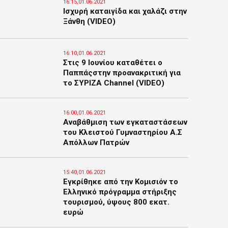
16:15,01.06.2021
Ισχυρή καταιγίδα και χαλάζι στην
Ξάνθη (VIDEO)
16:10,01.06.2021
Στις 9 Ιουνίου καταθέτει ο
Παππάςστην προανακριτική για
το ΣΥΡΙΖΑ Channel (VIDEO)
16:00,01.06.2021
Αναβάθμιση των εγκαταστάσεων
του Κλειστού Γυμναστηρίου Α.Σ
Απόλλων Πατρών
15:40,01.06.2021
Εγκρίθηκε από την Κομισιόν το
Ελληνικό πρόγραμμα στήριξης
τουρισμού, ύψους 800 εκατ.
ευρώ