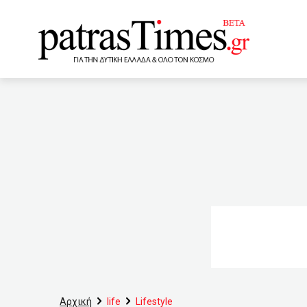
www.patrastimes.gr
16:00
Αντίο επιδόματα – 
Ιουνίου
14:40
Ερχε
– Πού θα κριθεί η χρονιά
«Παγώνουν» πωλήσεις-μετ
(Πίνακες)
13:00
Τα
12:20
Τσουνάμι ανατιμήσε
Δημόσιο – Όλο το σχέδιο
Αρχική
life
Lifestyle