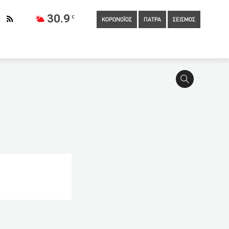
30.9
C
ΚΟΡΩΝΟΪΟΣ
ΠΑΤΡΑ
ΣΕΙΣΜΟΣ
ν
15:40
Ποιοι απαλλάσσονται από τα ενοίκια του
ν
14:20
Διπλωματικός πυρετός για να ανοίξει ο τουρισμός
α τα εγκλήματα του πιλότου
13:40
Κτηματολόγιο:
έσω πιστωτικών καρτών, με αύξηση των κρουσμάτων κατά 76%!
ετραγωνικά: Έρχεται ο λογαριασμός με το ρεύμα
12:00
Σε ποιους θα δοθεί μπόνους παραγωγικότητας στο