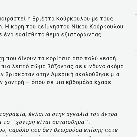
μοιραστεί η Εριέττα Κούρκουλου με τους
m. Η κόρη του αείμνηστου Νίκου Κούρκουλου
ε ένα ευαίσθητο θέμα εξιστορώντας
χη που δίνουν τα κορίτσια από πολύ νεαρή
ό πιο λεπτό σώμα βάζοντας σε κίνδυνο ακόμα
ταν βρισκόταν στην Αμερική ακολούθησε μια
αν χοντρή – όπου σε μια εβδομάδα έχασε
ογραφία, έκλαιγα στην αγκαλιά του άντρα
 το ῾῾χοντρή είναι συναίσθημα῾῾.
ου, παρόλο που δεν θεωρούσα επίσης ποτέ