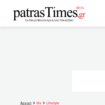
www.patrastimes.gr
20:40
Πώς μπορείτε να αλ
πανδημία στην Τουρκία μ
να μειώνονται αυξάνονται 
μεταβίβαση ακινήτου με δ
18:30
Μέτρα βιοασφάλειας
Αλληλεγγύης και Πολιτισ
εστίαση
Αρχική
life
Lifestyle