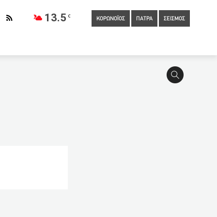
13.5
C
ΚΟΡΩΝΟΪΟΣ
ΠΑΤΡΑ
ΣΕΙΣΜΟΣ
κές υποχρεώσεις για τον Απρίλιο
20:00
Καλπάζει η
 Αγκουέρο
19:37
Χαρδιαλιάς για Αχαΐα: Τα κρούσματα αντί
στη λιμνοθάλασσά της (ΦΩΤΟ)
19:10
Πρόταση ΠΟΜΙΔΑ για
ι φαρμακοποιοί self test – ποιες ώρες και ημέρες (ΑUDIO)
ο Airbnb -Ηρθε το τέλος ή ανακάμπτει;
18:12
Στέκι
18:10
Σκέρτσος: Πρώτα θα ανοίξουν τα σχολεία και μετά η