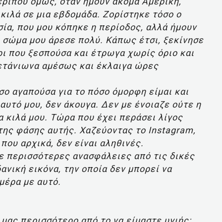
περίπου όμως, όταν ήμουν ακόμα Αμερική,
κιλά σε μια εβδομάδα. Ζορίστηκε τόσο ο
σία, που μου κόπηκε η περίοδος, αλλά ήμουν
υ σώμα μου άρεσε πολύ. Κάπως έτσι, ξεκίνησε
χρι που ξεσπούσα και έτρωγα χωρίς όριο και
ετάνιωνα αμέσως και έκλαιγα ώρες
.
σο αγαπούσα για το πόσο όμορφη είμαι και
αυτό μου, δεν άκουγα. Δεν με ένοιαζε ούτε η
 κιλά μου. Τώρα που έχει περάσει λίγος
της φάσης αυτής. Χαζεύοντας το Instagram,
που αρχικά, δεν είναι αληθινές.
 περισσότερες ανασφάλειες από τις δικές
ανική εικόνα, την οποία δεν μπορεί να
μέρα με αυτό.
 μας περισσότερο από το να είμαστε υγιής;