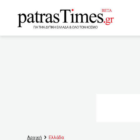
www.patrastimes.gr
11:30
ΕΦΚΑ: Ο τρόπος εξ
ασθενειών
11:10
Ο
10:50
σπιράλ για το 1821:
(VIDEO)
10:30
Σύλλ
κατά δύο εβδομάδες(VIDE
τηλεκπαίδευσης «ΤΗΛΕ… 
09:50
Ορίστηκε το Βουλκα
Αρχική
Ελλάδα