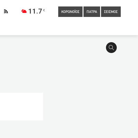
11.7
C
ΚΟΡΩΝΟΪΟΣ
ΠΑΤΡΑ
ΣΕΙΣΜΟΣ
11:20
Νέα σύλληψη για παραβίαση μέτρων για την πρόληψη
Από σήμερα νέο ωράριο λειτουργίας στα super market
 Τα rapid test δεν εντοπίζουν τους ασυμπτωματικούς
10:20
Κεραμέως: Ενδεχόμενο παράτασης της σχολικής χρονιάς
 κοντά στα Τσουκαλέικα
10:10
Τα ευτράπελα της
ωληνωμένους – Μετά τις 25/3 η αποκλιμάκωση