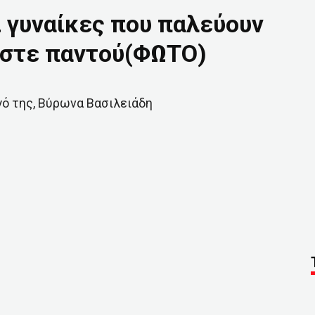
ι γυναίκες που παλεύουν
μαστε παντού(ΦΩΤΟ)
γό της, Βύρωνα Βασιλειάδη