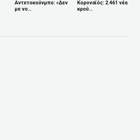
Αντετοκούνμπο: «Δεν
Κοροναϊός: 2.461 νέα
με νο...
κρού...