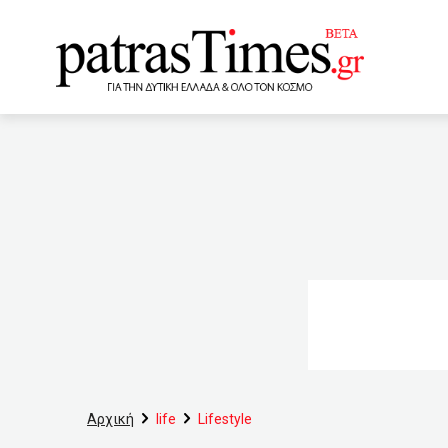
www.patrastimes.gr
18:20
Άστεγος έβαλε φωτ
μειωμένα ενοίκια τον Ιούν
κρούσματα – 175 στη Δυτι
σπίτια με πρόσχημα τα… ρ
16:50
11 Ιουνίου κλείνουν
βουλευτής του ΠΑΣΟΚ Θε
Αρχική
life
Lifestyle