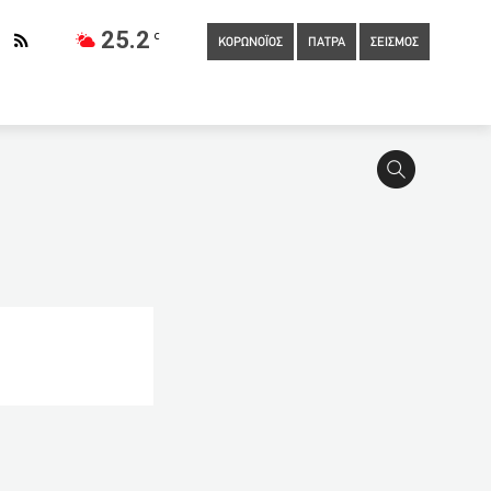
25.2
C
ΚΟΡΩΝΟΪΟΣ
ΠΑΤΡΑ
ΣΕΙΣΜΟΣ
ην Πόλη του Μεξικού
17:50
Σταϊκούρας: Ενδεχόμενο για
17:39
Κορονοϊός: “Βράζει” η Αιτωλοακαρνανία με 108 νέα
άνατοι – Στους 737 οι διασωληνωμένοι
17:20
Έκλεβαν
ρι μυστικά αρχεία από τηλεφωνήματα δημοσιογράφων
ε την Παρί μέχρι το 2026!
16:35
Πέθανε ο πρώην
 ΓΓ Αιγαίου και Νησιωτικής Πολιτικής