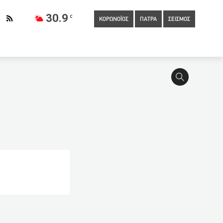
30.9
C
ΚΟΡΩΝΟΪΟΣ
ΠΑΤΡΑ
ΣΕΙΣΜΟΣ
σήμερα και η μεγαλύτερη μέρα του 2021
12:55
Δένδιας: Θα
λωνάκι
12:45
Η κατάθεση της «ψυχολόγου»: Η Καρολάιν
ικρή η πιθανότητα μυοκαρδίτιδας ή περικαρδίτιδας
20
Τζανάκης: Θα φτάσουμε εύκολα το 75% στους εμβολιασμούς
ό τριών αυτοκινήτων
11:50
Πανελλαδικές:
στηκε 14χρονος από jet ski στον Μπάλο Κισάμου
11:40
26