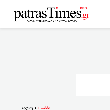
www.patrastimes.gr
13:40
Έκαψαν 19χρονο με 
συζητήσουμε και για την 
είχε ψυχοσυναισθηματική
12:29
Πτώση μονοκινητήρ
μέχρι τέλη Ιούλη (VIDEO)
Ολοκληρώνονται αύριο οι
Ιουνίου τα εγκαίνια του 
Αρχική
Ελλάδα