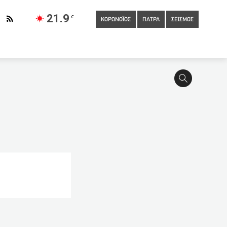
21.9
C
ΚΟΡΩΝΟΪΟΣ
ΠΑΤΡΑ
ΣΕΙΣΜΟΣ
 στους εμβολιασμένους
13:01
Πάτρα – Απίστευτο:
όρμας (audio)
13:00
Νεότερα στοιχεία για την απαγωγή της
ούχων στη Δυτική Ελλάδα
12:50
Θεμιστοκλέους: «Η
α σχολεία
12:36
50χρονος σκότωσε την 74χρονη μητέρα
ανε μετά το εμβόλιο της Pfizer
12:20
54 θάνατοι από
0 τα θετικά self test στα σχολεία
12:14
Αναπτύσσουν άρον