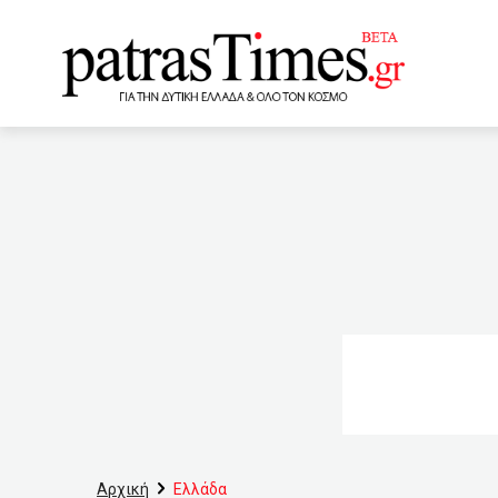
www.patrastimes.gr
13:09
Επαναλειτουργία σχο
Μαθητές με το self test σ
10χρονης Μαρκέλλας (ΦΩ
Ελευθερία έχει ημερομηνί
του και αυτοκτόνησε στην
κορωνοϊό στη Γερμανία κα
– άρον 65 κλίνες covid στ
Αρχική
Ελλάδα