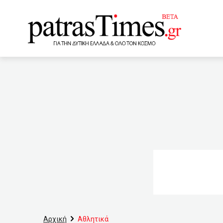
www.patrastimes.gr
15:30
«Επαγγελματική» πρ
οι παρενέργειες του εμβο
14:20
Αρχίζει σταδιακά η
Αχαΐας από 7 Ιουνίου
Τον πυροβόλησαν σχεδόν ε
εντυπώσεις
13:16
“Είναι ανεπιθύμητος…”
Αρχική
Αθλητικά