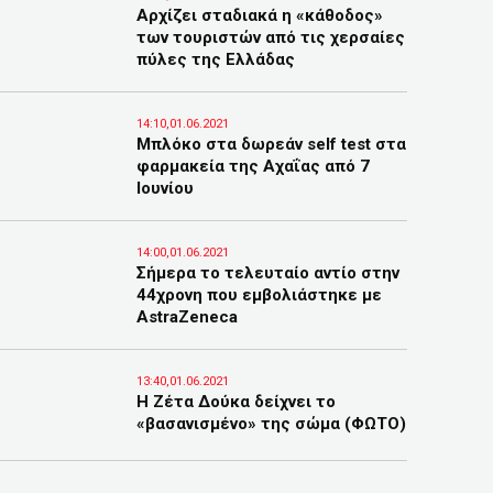
Αρχίζει σταδιακά η «κάθοδος»
των τουριστών από τις χερσαίες
πύλες της Ελλάδας
14:10,01.06.2021
Μπλόκο στα δωρεάν self test στα
φαρμακεία της Αχαΐας από 7
Ιουνίου
14:00,01.06.2021
Σήμερα το τελευταίο αντίο στην
44χρονη που εμβολιάστηκε με
AstraZeneca
13:40,01.06.2021
H Ζέτα Δούκα δείχνει το
«βασανισμένο» της σώμα (ΦΩΤΟ)