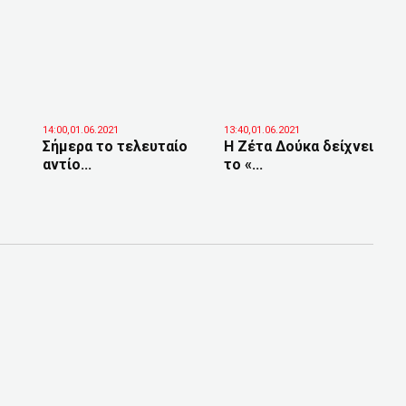
14:00,01.06.2021
13:40,01.06.2021
Σήμερα το τελευταίο
H Ζέτα Δούκα δείχνει
αντίο...
το «...