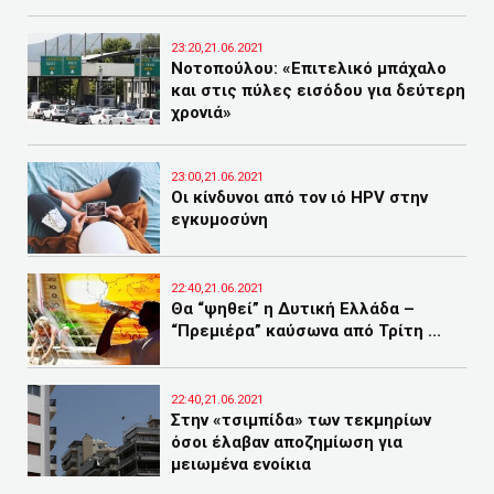
23:20,21.06.2021
Νοτοπούλου: «Επιτελικό μπάχαλο
και στις πύλες εισόδου για δεύτερη
χρονιά»
23:00,21.06.2021
Οι κίνδυνοι από τον ιό HPV στην
εγκυμοσύνη
22:40,21.06.2021
Θα “ψηθεί” η Δυτική Ελλάδα –
“Πρεμιέρα” καύσωνα από Τρίτη ...
22:40,21.06.2021
Στην «τσιμπίδα» των τεκμηρίων
όσοι έλαβαν αποζημίωση για
μειωμένα ενοίκια