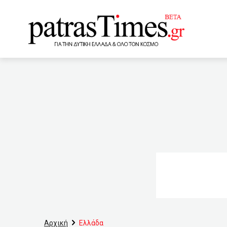
www.patrastimes.gr
09:40
Εκδήλωση με αφορμ
και το Σαββατοκύριακο στη
08:30
Επαναλειτουργούν α
08:10
Πιθανότητα εμπλοκή
Μόσχα
07:40
Ελλην
06:00
Ομοσπονδιακή αργία 
ελεγκτικός μηχανισμός
Αρχική
Ελλάδα