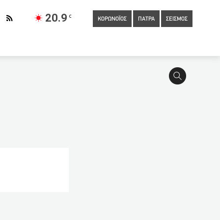
20.9
C
ΚΟΡΩΝΟΪΟΣ
ΠΑΤΡΑ
ΣΕΙΣΜΟΣ
ος του σε κελί ο δολοφόνος της Καρολάιν
09:00
Κανονικά
 στα Γλυκά Νερά: Τα μυστικά της Καρολάιν
08:20
Μειωμένος ΦΠΑ σε νησιά του Αιγαίου
0
Αντιμέτωπη με επιθετικό παραλλαγμένο στέλεχος κορωνοϊού η
νίκησε τον κορωνοϊό με φάρμακο τα Τ-λεμφοκύτταρα
ξήσεις στον κατώτατο μισθό-συλλογικές συμβάσεις-ισχυρός