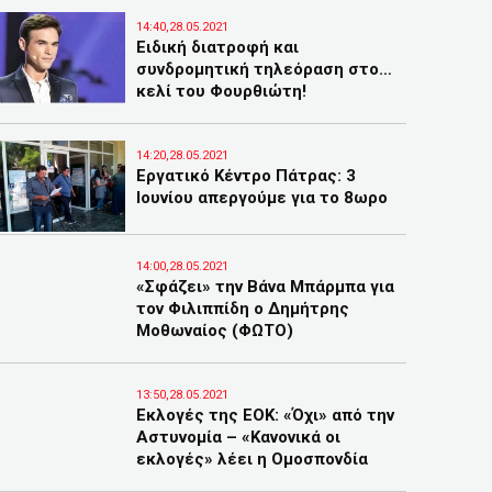
14:40,28.05.2021
Ειδική διατροφή και
συνδρομητική τηλεόραση στο…
κελί του Φουρθιώτη!
14:20,28.05.2021
Εργατικό Κέντρο Πάτρας: 3
Ιουνίου απεργούμε για το 8ωρο
14:00,28.05.2021
«Σφάζει» την Βάνα Μπάρμπα για
τον Φιλιππίδη ο Δημήτρης
Μοθωναίος (ΦΩΤΟ)
13:50,28.05.2021
Eκλογές της ΕΟΚ: «Όχι» από την
Αστυνομία – «Κανονικά οι
εκλογές» λέει η Ομοσπονδία