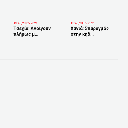
13:48,28.05.2021
13:40,28.05.2021
Τσεχία: Ανοίγουν
Χανιά: Σπαραγμός
πλήρως μ...
στην κηδ...