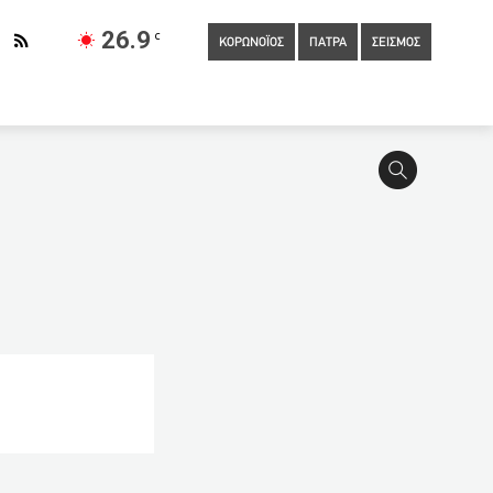
26.9
C
ΚΟΡΩΝΟΪΟΣ
ΠΑΤΡΑ
ΣΕΙΣΜΟΣ
3.660 ασθενείς κατέληξαν το τελευταίο 24ωρο από κορωνοϊό
επιστήμιο: Μεταφέρεται Πάτρα το Τμήμα Ιστορίας-Αρχαιολογίας-
13:20
Πανελλήνιες 2021: Το πρόγραμμα εξετάσεων των
βρη πρώτη δοκιμαστική πτήση υδροπλάνου
αν
13:03
Ανατροπή με τις προσλήψεις ειδικών φρουρών
ύμα κορονοϊού – Τι βοήθησε στην μείωση των κρουσμάτων
ς
12:40
Συνελήφθη στην Κρήτη 35χρονος από την Σουηδία