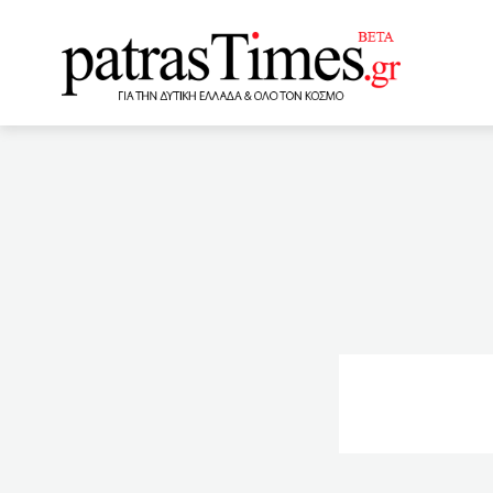
www.patrastimes.gr
14:40
Ειδική διατροφή κα
στην Ινδία
13:34
Αυ
Απορροφά το Μουσειολογ
ειδικών μαθημάτων
13:04
Ψευτογιατρός: Ασθε
στα Πανεπιστήμια, βγαίνε
(vid)
12:45
Συντήρη
για βιασμό ανηλίκου