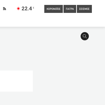
22.4
C
ΚΟΡΩΝΟΪΟΣ
ΠΑΤΡΑ
ΣΕΙΣΜΟΣ
Συμπαράσταση του Οικουμενικού Πατριάρχη στους
ο γήπεδο για το Euro 2020
13:30
Αφγανός ασέλγησε σε
ια οικολογική καταστροφή
13:10
Τζανάκης:«10άδες
Το Σάββατο τιμούν οι Αρκάδες της Πάτρας τους Νεομάρτυρες
Λέκκας: Τεράστιες οι επιπτώσεις στο περιβάλλον από την
ία» στην Πάτρα
12:30
Νεκρός οδηγός μηχανής που έπεσε
υν περαιτέρω διερεύνησης, όπως στην Αιτωλοακαρνανία