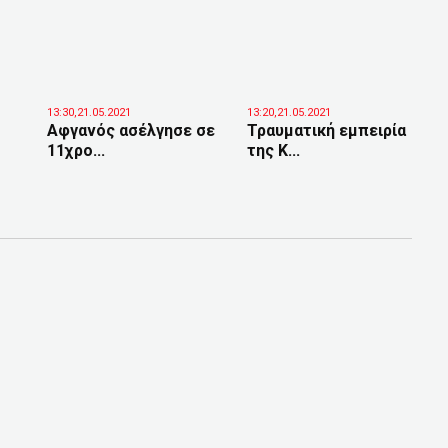
13:30,21.05.2021
13:20,21.05.2021
Αφγανός ασέλγησε σε
Τραυματική εμπειρία
11χρο...
της Κ...