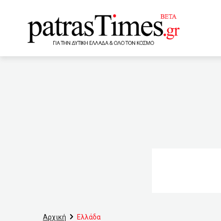
www.patrastimes.gr
14:10
Δύο νέα προγράμματ
πυρόπληκτους Κορίνθου-
11χρονο αγόρι στη Μεσαρ
προβλήματα υγείας προκαλ
Δημήτριο και Παύλο
πυρκαγιά στον Σχίνο
σε ελιά-Άγνωστο αν πέθαν
Αρχική
Ελλάδα