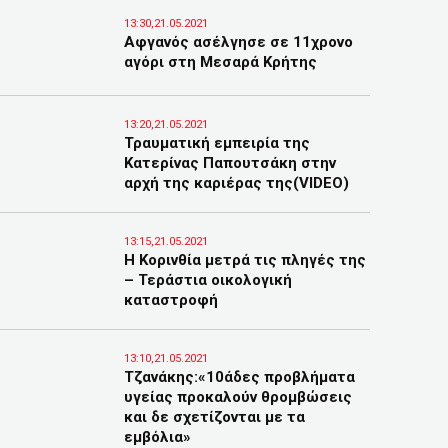
13:30,21.05.2021
Αφγανός ασέλγησε σε 11χρονο
αγόρι στη Μεσαρά Κρήτης
13:20,21.05.2021
Τραυματική εμπειρία της
Κατερίνας Παπουτσάκη στην
αρχή της καριέρας της(VIDEO)
13:15,21.05.2021
Η Κορινθία μετρά τις πληγές της
– Τεράστια οικολογική
καταστροφή
13:10,21.05.2021
Τζανάκης:«10άδες προβλήματα
υγείας προκαλούν θρομβώσεις
και δε σχετίζονται με τα
εμβόλια»