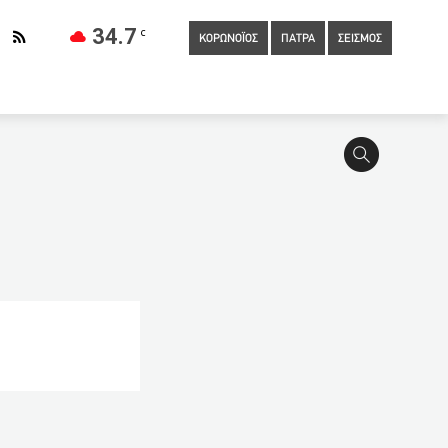
34.7
C
ΚΟΡΩΝΟΪΟΣ
ΠΑΤΡΑ
ΣΕΙΣΜΟΣ
0
Σύσκεψη για το διεθνές συμπόσιο γλυπτικής στην Πάτρα, με
 of the Oceans” ζητά ο Δήμος Πάτρας
15:10
Θρίλερ με
ηματισμός το 2022
14:20
19 Εισαγγελικοί λειτουργοί που
ρωνοϊού σε μια μέρα στην Ινδία
13:40
Καταγγελίες ότι
τά ενημέρωση και εγρήγορση είναι ζητούμενα!
12:40
Το
:20
Άφαντη η 95χρονη που αγνοείται στη Ναύπακτο
 πιλότου