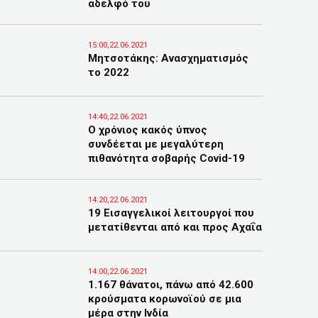
αδελφό του
15:00,22.06.2021
Μητσοτάκης: Ανασχηματισμός
το 2022
14:40,22.06.2021
Ο χρόνιος κακός ύπνος
συνδέεται με μεγαλύτερη
πιθανότητα σοβαρής Covid-19
14:20,22.06.2021
19 Εισαγγελικοί λειτουργοί που
μετατίθενται από και προς Αχαΐα
14:00,22.06.2021
1.167 θάνατοι, πάνω από 42.600
κρούσματα κορωνοϊού σε μια
μέρα στην Ινδία