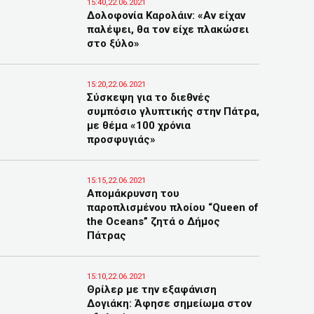
15:40,22.06.2021
Δολοφονία Καρολάιν: «Αν είχαν
παλέψει, θα τον είχε πλακώσει
στο ξύλο»
15:20,22.06.2021
Σύσκεψη για το διεθνές
συμπόσιο γλυπτικής στην Πάτρα,
με θέμα «100 χρόνια
προσφυγιάς»
15:15,22.06.2021
Απομάκρυνση του
παροπλισμένου πλοίου “Queen of
the Oceans” ζητά ο Δήμος
Πάτρας
15:10,22.06.2021
Θρίλερ με την εξαφάνιση
Δογιάκη: Άφησε σημείωμα στον