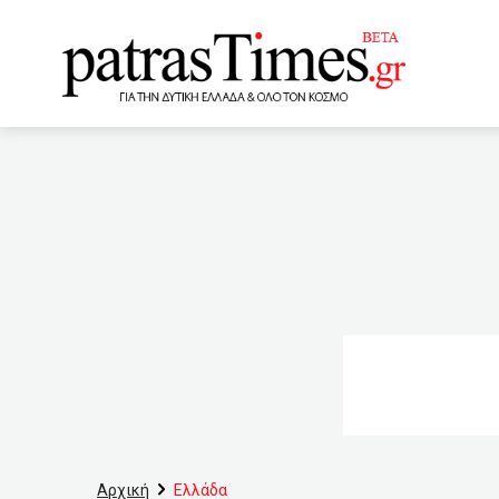
www.patrastimes.gr
15:40
Δολοφονία Καρολάιν
θέμα «100 χρόνια προσφυγ
την εξαφάνιση Δογιάκη: 
μετατίθενται από και προς
καθηγητής αποπλανούσε α
εντυπωσιακό σκηνικό από
11:40
Τσούκαλης για Γλυκ
Αρχική
Ελλάδα